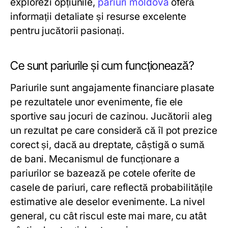
explorezi opțiunile,
pariuri moldova
oferă
informații detaliate și resurse excelente
pentru jucătorii pasionați.
Ce sunt pariurile și cum funcționează?
Pariurile sunt angajamente financiare plasate
pe rezultatele unor evenimente, fie ele
sportive sau jocuri de cazinou. Jucătorii aleg
un rezultat pe care consideră că îl pot prezice
corect și, dacă au dreptate, câștigă o sumă
de bani. Mecanismul de funcționare a
pariurilor se bazează pe cotele oferite de
casele de pariuri, care reflectă probabilitățile
estimative ale deselor evenimente. La nivel
general, cu cât riscul este mai mare, cu atât