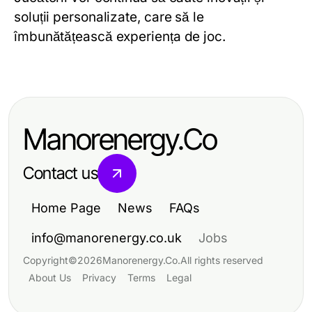
soluții personalizate, care să le
îmbunătățească experiența de joc.
Manorenergy.Co
Contact us
Home Page
News
FAQs
info@manorenergy.co.uk
Jobs
Copyright
©
2026
Manorenergy.Co
.
All rights reserved
About Us
Privacy
Terms
Legal