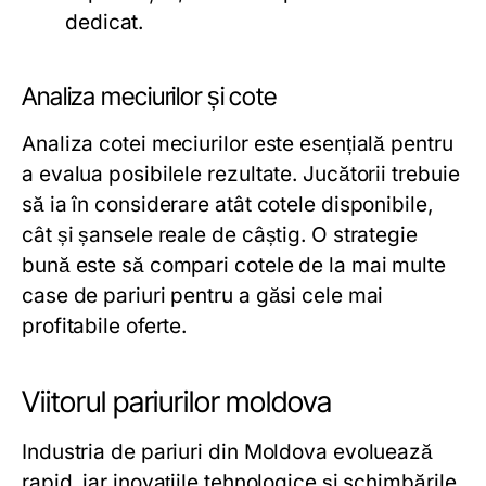
dedicat.
Analiza meciurilor și cote
Analiza cotei meciurilor este esențială pentru
a evalua posibilele rezultate. Jucătorii trebuie
să ia în considerare atât cotele disponibile,
cât și șansele reale de câștig. O strategie
bună este să compari cotele de la mai multe
case de pariuri pentru a găsi cele mai
profitabile oferte.
Viitorul pariurilor moldova
Industria de pariuri din Moldova evoluează
rapid, iar inovațiile tehnologice și schimbările