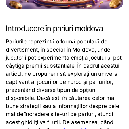
Introducere în pariuri moldova
Pariurile reprezintă o formă populară de
divertisment, în special în Moldova, unde
jucătorii pot experimenta emoția jocului și pot
câștiga premii substanțiale. În cadrul acestui
articol, ne propunem să explorați un univers
captivant al jocurilor de noroc și pariurilor,
prezentând diverse tipuri de opțiuni
disponibile. Dacă ești în căutarea celor mai
bune strategii sau a informațiilor despre cele
mai de încredere site-uri de pariuri, atunci
acest ghid îți va fi util. De asemenea, când