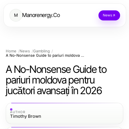
Manorenergy.Co
M
News
Home
News
Gambling
A No-Nonsense Guide to pariuri moldova pentru jucători avansați în 2026
A No-Nonsense Guide to
pariuri moldova pentru
jucători avansați în 2026
AUTHOR
Timothy Brown