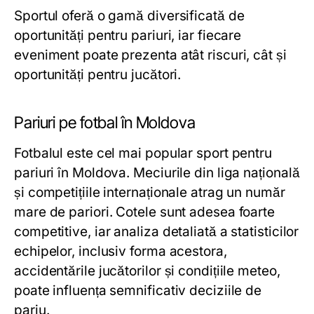
Sportul oferă o gamă diversificată de
oportunități pentru pariuri, iar fiecare
eveniment poate prezenta atât riscuri, cât și
oportunități pentru jucători.
Pariuri pe fotbal în Moldova
Fotbalul este cel mai popular sport pentru
pariuri în Moldova. Meciurile din liga națională
și competițiile internaționale atrag un număr
mare de pariori. Cotele sunt adesea foarte
competitive, iar analiza detaliată a statisticilor
echipelor, inclusiv forma acestora,
accidentările jucătorilor și condițiile meteo,
poate influența semnificativ deciziile de
pariu.