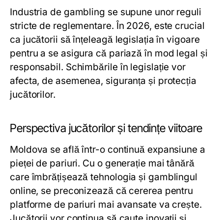
Industria de gambling se supune unor reguli
stricte de reglementare. În 2026, este crucial
ca jucătorii să înțeleagă legislația în vigoare
pentru a se asigura că pariază în mod legal și
responsabil. Schimbările în legislație vor
afecta, de asemenea, siguranța și protecția
jucătorilor.
Perspectiva jucătorilor și tendințe viitoare
Moldova se află într-o continuă expansiune a
pieței de pariuri. Cu o generație mai tânără
care îmbrățișează tehnologia și gamblingul
online, se preconizează că cererea pentru
platforme de pariuri mai avansate va crește.
Jucătorii vor continua să caute inovații și