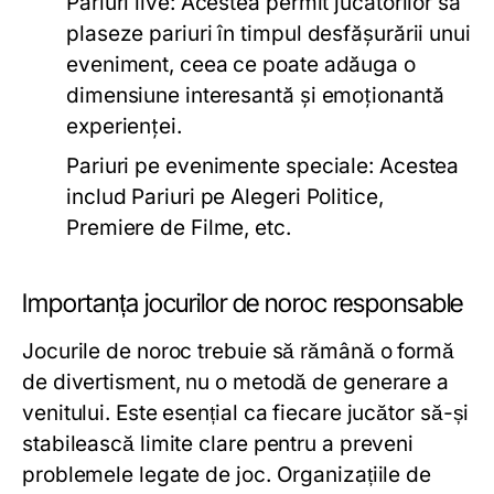
Pariuri live:
Acestea permit jucătorilor să
plaseze pariuri în timpul desfășurării unui
eveniment, ceea ce poate adăuga o
dimensiune interesantă și emoționantă
experienței.
Pariuri pe evenimente speciale:
Acestea
includ Pariuri pe Alegeri Politice,
Premiere de Filme, etc.
Importanța jocurilor de noroc responsable
Jocurile de noroc trebuie să rămână o formă
de divertisment, nu o metodă de generare a
venitului. Este esențial ca fiecare jucător să-și
stabilească limite clare pentru a preveni
problemele legate de joc. Organizațiile de