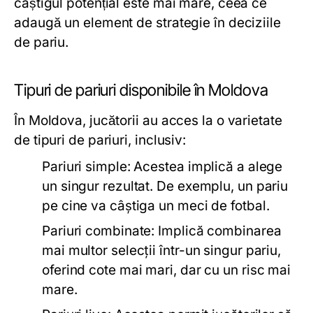
câștigul potențial este mai mare, ceea ce
adaugă un element de strategie în deciziile
de pariu.
Tipuri de pariuri disponibile în Moldova
În Moldova, jucătorii au acces la o varietate
de tipuri de pariuri, inclusiv:
Pariuri simple:
Acestea implică a alege
un singur rezultat. De exemplu, un pariu
pe cine va câștiga un meci de fotbal.
Pariuri combinate:
Implică combinarea
mai multor selecții într-un singur pariu,
oferind cote mai mari, dar cu un risc mai
mare.